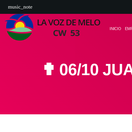
music_note
INICIO
EM
✟ 06/10 J