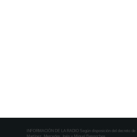
NECROLÓGICAS
✟ 05/08 JUANA GARCíA
today
05/08/2026
INFORMACIÓN DE LA RADIO Según disposición del decreto de ley 
Martínez, Mercedes, Inés y Miguel Bengochea.