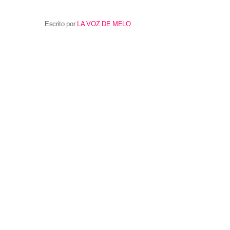
Escrito por
LA VOZ DE MELO
Publicaciones similares
insert_lin