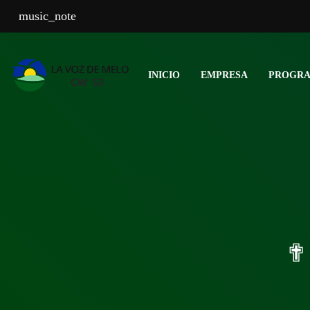
music_note
INICIO
EMPRESA
PROGR
✟