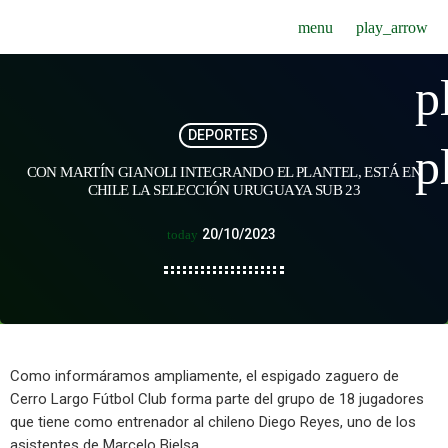
menu
play_arrow
p
DEPORTES
p
CON MARTÍN GIANOLI INTEGRANDO EL PLANTEL, ESTÁ EN
CHILE LA SELECCIÓN URUGUAYA SUB 23
20/10/2023
today
Como informáramos ampliamente, el espigado zaguero de
Cerro Largo Fútbol Club forma parte del grupo de 18 jugadores
que tiene como entrenador al chileno Diego Reyes, uno de los
asistentes de Marcelo Bielsa.