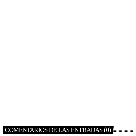
ACTUALIDAD
Botana: “A nadie se le va a ocurrir hacer pruebas
con otras candidaturas”
today
10/08/2026
COMENTARIOS DE LAS ENTRADAS (0)