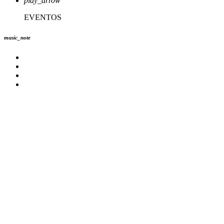
play_arrow
EVENTOS
music_note