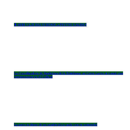
✟ 08/08 CLAUDIA VERONICA PIOTTO GALBAN
La Coordinadora de Sindicatos de la Enseñanza en Cerro Largo se reunió con
representante en el Codicen
La meta es dotar de un tomógrafo a cada centro asistencial