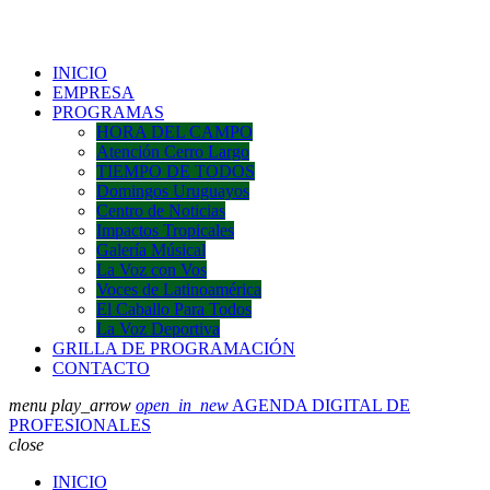
INICIO
EMPRESA
PROGRAMAS
HORA DEL CAMPO
Atención Cerro Largo
TIEMPO DE TODOS
Domingos Uruguayos
Centro de Noticias
Impactos Tropicales
Galería Músical
La Voz con Vos
Voces de Latinoamérica
El Caballo Para Todos
La Voz Deportiva
GRILLA DE PROGRAMACIÓN
CONTACTO
menu
play_arrow
open_in_new
AGENDA DIGITAL DE
PROFESIONALES
close
INICIO