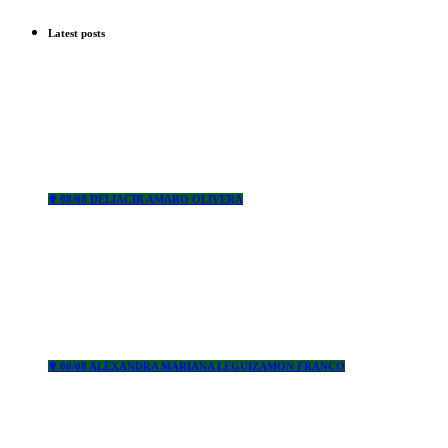
Latest posts
✟ 08/08 DELIACIR AMARO OLIVERA
✟ 08/08 ALEXANDRA MARIANA LEGUIZAMON FRANCO