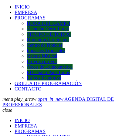
INICIO
EMPRESA
PROGRAMAS
HORA DEL CAMPO
Atención Cerro Largo
TIEMPO DE TODOS
Domingos Uruguayos
Centro de Noticias
Impactos Tropicales
Galería Músical
La Voz con Vos
Voces de Latinoamérica
El Caballo Para Todos
La Voz Deportiva
GRILLA DE PROGRAMACIÓN
CONTACTO
menu
play_arrow
open_in_new
AGENDA DIGITAL DE
PROFESIONALES
close
INICIO
EMPRESA
PROGRAMAS