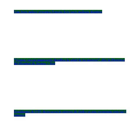
Una feria indoor organiza Espacio Arte para mañana domingo
“Contar con un mimógrafo dignifica la salud de las mujeres”, dijo la Directora
del Hospital de Treinta y Tres
Estudiantes de UTU destacaron la entrega de títulos en una ceremonia especial y
emotiva