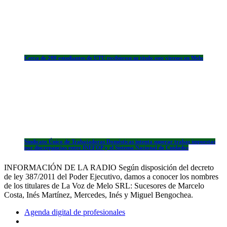
Cerca de 200 estudiantes de UTU recibieron su título este viernes en Melo
Sindicato Único de Trabajadoras Domésticas intenta superar trabas impuestas
por discrepancias entre INEFOP y el Sistema Nacional de Cuidados
INFORMACIÓN DE LA RADIO Según disposición del decreto
de ley 387/2011 del Poder Ejecutivo, damos a conocer los nombres
de los titulares de La Voz de Melo SRL: Sucesores de Marcelo
Costa, Inés Martínez, Mercedes, Inés y Miguel Bengochea.
Agenda digital de profesionales