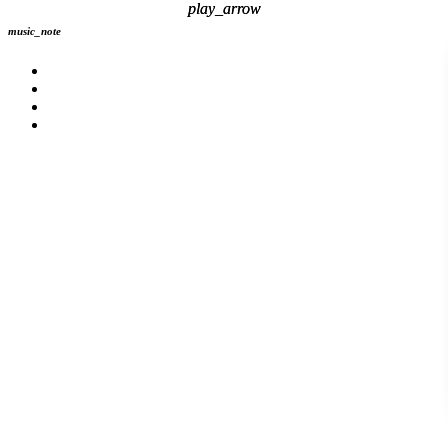
play_arrow
play_arrow
music_note