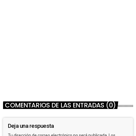
NECROLÓGICAS
✟ 07/08 FRANCISCO NOEL CARDOZO «EL
YINTO»
today
07/08/2026
COMENTARIOS DE LAS ENTRADAS (0)
Deja una respuesta
Tu dirección de correo electrónico no será publicada. Los