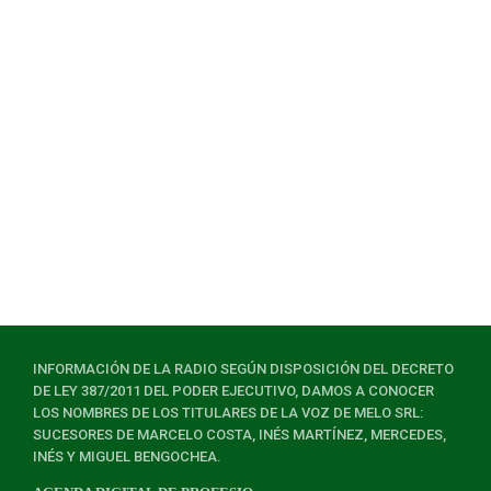
INFORMACIÓN DE LA RADIO SEGÚN DISPOSICIÓN DEL DECRETO
DE LEY 387/2011 DEL PODER EJECUTIVO, DAMOS A CONOCER
LOS NOMBRES DE LOS TITULARES DE LA VOZ DE MELO SRL:
SUCESORES DE MARCELO COSTA, INÉS MARTÍNEZ, MERCEDES,
INÉS Y MIGUEL BENGOCHEA.