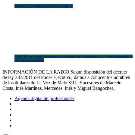
✟ 07/08 VICTOR SARACHO SOAREZ
INEFOP dio rápida respuesta a un planteo de la intendencia y envió de inmediato
el aula móvil a Melo
INFORMACIÓN DE LA RADIO Según disposición del decreto
de ley 387/2011 del Poder Ejecutivo, damos a conocer los nombres
de los titulares de La Voz de Melo SRL: Sucesores de Marcelo
Costa, Inés Martínez, Mercedes, Inés y Miguel Bengochea.
Agenda digital de profesionales