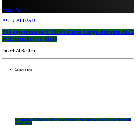
insert_link
ACTUALIDAD
193 egresados de UTU en Cerro Largo durante 2025
recibirán hoy su título
today
07/08/2026
Latest posts
El multiuso del Parque Rivera se convertirá en el nuevo espacio de la Oficina de
la Juventud