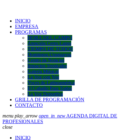
INICIO
EMPRESA
PROGRAMAS
HORA DEL CAMPO
Atención Cerro Largo
TIEMPO DE TODOS
Domingos Uruguayos
Centro de Noticias
Impactos Tropicales
Galería Músical
La Voz con Vos
Voces de Latinoamérica
El Caballo Para Todos
La Voz Deportiva
GRILLA DE PROGRAMACIÓN
CONTACTO
menu
play_arrow
open_in_new
AGENDA DIGITAL DE
PROFESIONALES
close
INICIO