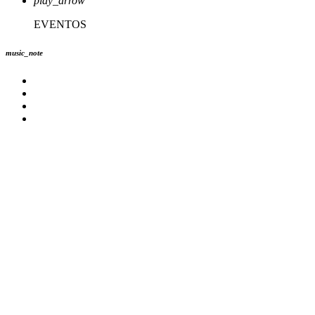
play_arrow
EVENTOS
music_note