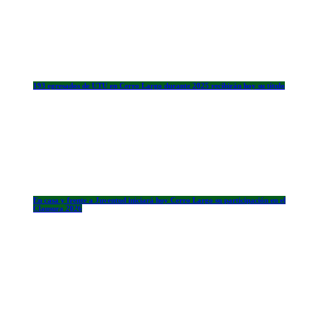
193 egresados de UTU en Cerro Largo durante 2025 recibirán hoy su título
En casa y frente a Juventud iniciará hoy Cerro Largo su participación en el
Clausura 2026