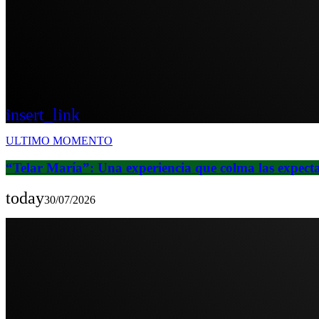
insert_link
ULTIMO MOMENTO
“Telar María”: Una experiencia que colma las expectat
today
30/07/2026