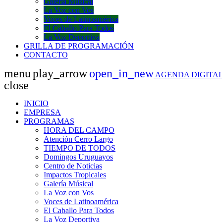
Galería Músical
La Voz con Vos
Voces de Latinoamérica
El Caballo Para Todos
La Voz Deportiva
GRILLA DE PROGRAMACIÓN
CONTACTO
menu
play_arrow
open_in_new
AGENDA DIGITAL
close
INICIO
EMPRESA
PROGRAMAS
HORA DEL CAMPO
Atención Cerro Largo
TIEMPO DE TODOS
Domingos Uruguayos
Centro de Noticias
Impactos Tropicales
Galería Músical
La Voz con Vos
Voces de Latinoamérica
El Caballo Para Todos
La Voz Deportiva