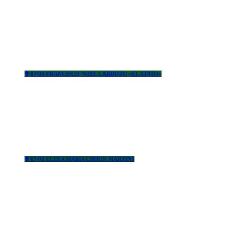
✟ 07/08 FRANCISCO NOEL CARDOZO «EL YINTO»
✟ 07/08 ELENA MARíA CIRION MARTINS