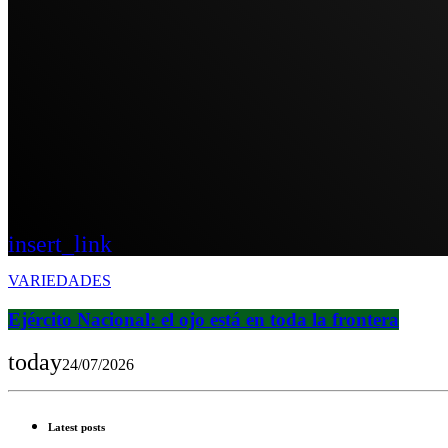
insert_link
VARIEDADES
Ejército Nacional: el ojo está en toda la frontera
today
24/07/2026
Latest posts