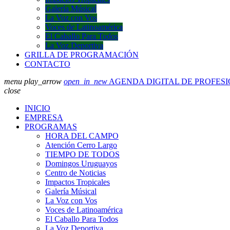
Galería Músical
La Voz con Vos
Voces de Latinoamérica
El Caballo Para Todos
La Voz Deportiva
GRILLA DE PROGRAMACIÓN
CONTACTO
menu
play_arrow
open_in_new
AGENDA DIGITAL DE PROFES
close
INICIO
EMPRESA
PROGRAMAS
HORA DEL CAMPO
Atención Cerro Largo
TIEMPO DE TODOS
Domingos Uruguayos
Centro de Noticias
Impactos Tropicales
Galería Músical
La Voz con Vos
Voces de Latinoamérica
El Caballo Para Todos
La Voz Deportiva