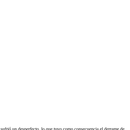
 sufrió un desperfecto, lo que tuvo como consecuencia el derrame de