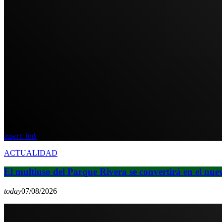
insert_link
ACTUALIDAD
El multiuso del Parque Rivera se convertirá en el nue
today
07/08/2026