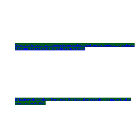
Vecinos de barrio Prieto manifestaron conformidad con los cambios dispuestos en
el sistema de recolección de residuos en esa zona
El Instituto de Empleo y Formación Profesional se trasladó a un nuevo local en
pleno centro de Melo