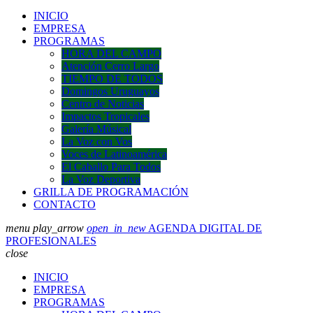
INICIO
EMPRESA
PROGRAMAS
HORA DEL CAMPO
Atención Cerro Largo
TIEMPO DE TODOS
Domingos Uruguayos
Centro de Noticias
Impactos Tropicales
Galería Músical
La Voz con Vos
Voces de Latinoamérica
El Caballo Para Todos
La Voz Deportiva
GRILLA DE PROGRAMACIÓN
CONTACTO
menu
play_arrow
open_in_new
AGENDA DIGITAL DE
PROFESIONALES
close
INICIO
EMPRESA
PROGRAMAS