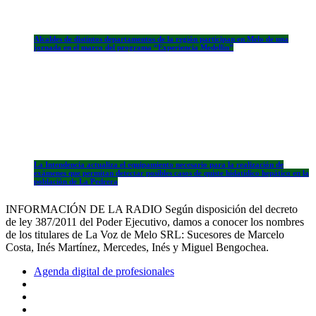
Alcaldes de distintos departamentos de la región participan en Melo de una
jornada en el marco del programa “Experiencia Medellín”
La Intendencia actualiza el equipamiento necesario para la realización de
exámenes que permitan detectar posibles casos de quiste hidatídico hepático en la
población de La Pedrera
INFORMACIÓN DE LA RADIO Según disposición del decreto
de ley 387/2011 del Poder Ejecutivo, damos a conocer los nombres
de los titulares de La Voz de Melo SRL: Sucesores de Marcelo
Costa, Inés Martínez, Mercedes, Inés y Miguel Bengochea.
Agenda digital de profesionales