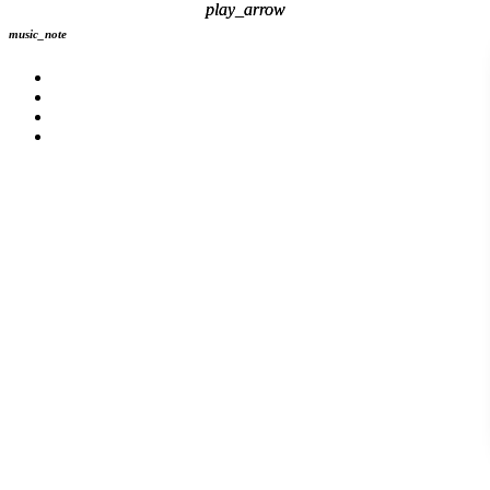
play_arrow
play_arrow
music_note