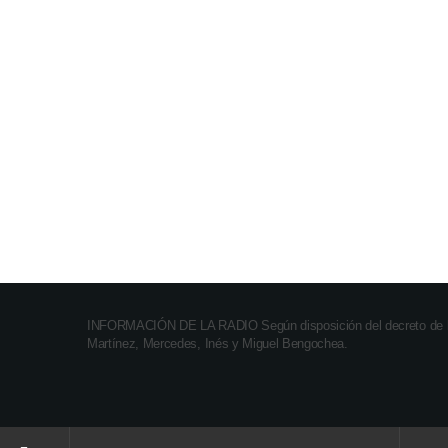
se convertirá en el nuevo
espacio de la Oficina de la
Juventud
today
07/08/2026
INFORMACIÓN DE LA RADIO Según disposición del decreto de ley 
Martínez, Mercedes, Inés y Miguel Bengochea.