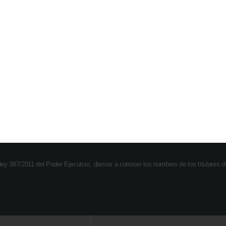
Cerro Largo durante 2025
recibirán hoy su título
today
07/08/2026
387/2011 del Poder Ejecutivo, damos a conocer los nombres de los titulares 