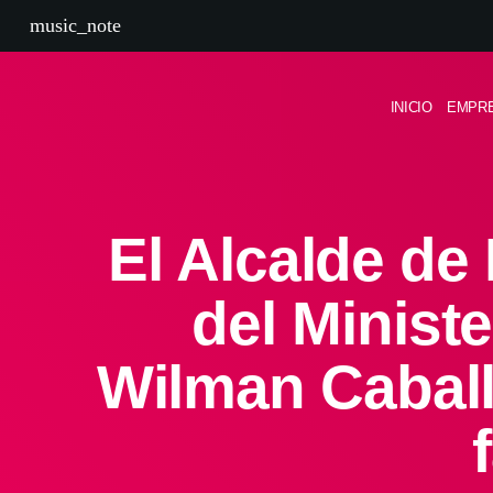
music_note
INICIO
EMPR
El Alcalde de 
del Minist
Wilman Caball