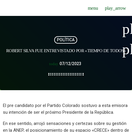
menu
play_arrow
p
POLÍTICA
p
ROBERT SILVA FUE ENTREVISTADO POR «TIEMPO DE TODOS»
07/12/2023
today
El pre candidato por el Partido Colorado sostuvo a esta emisora
su intención de ser el próximo Presidente de la República.
En ese sentido, arrojó sensaciones y certezas sobre su gestión
en la ANEP, el posicionamiento de su espacio «CRECE» dentro de