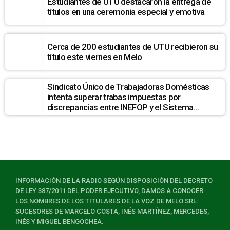
Estudiantes de UTU destacaron la entrega de
títulos en una ceremonia especial y emotiva
Cerca de 200 estudiantes de UTU recibieron su
título este viernes en Melo
Sindicato Único de Trabajadoras Domésticas
intenta superar trabas impuestas por
discrepancias entre INEFOP y el Sistema
Nacional de Cuidados
INFORMACIÓN DE LA RADIO SEGÚN DISPOSICIÓN DEL DECRETO
DE LEY 387/2011 DEL PODER EJECUTIVO, DAMOS A CONOCER
LOS NOMBRES DE LOS TITULARES DE LA VOZ DE MELO SRL:
SUCESORES DE MARCELO COSTA, INÉS MARTÍNEZ, MERCEDES,
INÉS Y MIGUEL BENGOCHEA.