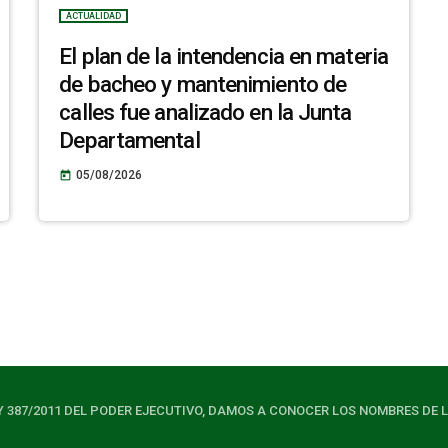
ACTUALIDAD
El plan de la intendencia en materia
de bacheo y mantenimiento de
calles fue analizado en la Junta
Departamental
05/08/2026
today
Y 387/2011 DEL PODER EJECUTIVO, DAMOS A CONOCER LOS NOMBRES DE 