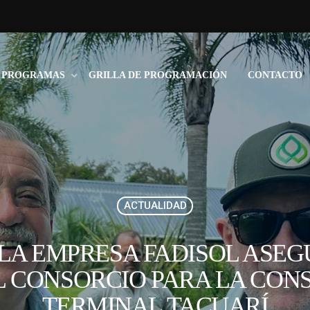
PROGRAMAS
GRILLA DE PROGRAMACIÓN
CONTACTO
ACTUALIDAD
 LA EMPRESA FADISOL ASEG
 CONSORCIO PARA LA CONS
TERMINAL TACUARÍ