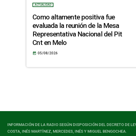
ACTUALIDAD
Como altamente positiva fue
evaluada la reunión de la Mesa
Representativa Nacional del Pit
Cnt en Melo
05/08/2026
today
INFORMACIÓN DE LA RADIO SEGÚN DISPOSICIÓN DEL DECRETO DE LE
COSTA, INÉS MARTÍNEZ, MERCEDES, INÉS Y MIGUEL BENGOCHEA.