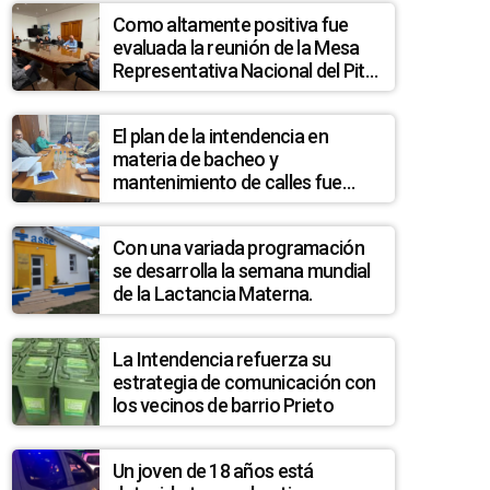
Como altamente positiva fue
evaluada la reunión de la Mesa
Representativa Nacional del Pit
Cnt en Melo
El plan de la intendencia en
materia de bacheo y
mantenimiento de calles fue
analizado en la Junta
Departamental
Con una variada programación
se desarrolla la semana mundial
de la Lactancia Materna.
La Intendencia refuerza su
estrategia de comunicación con
los vecinos de barrio Prieto
Un joven de 18 años está