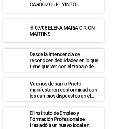
CARDOZO «EL YINTO»
✟ 07/08 ELENA MARíA CIRION
MARTINS
Desde la Intendencia se
reconocen debilidades en lo que
tiene que ver con el trabajo de
hurgadores en la basura
Vecinos de barrio Prieto
manifestaron conformidad con
los cambios dispuestos en el
sistema de recolección de
residuos en esa zona
El Instituto de Empleo y
Formación Profesional se
trasladó a un nuevo local en