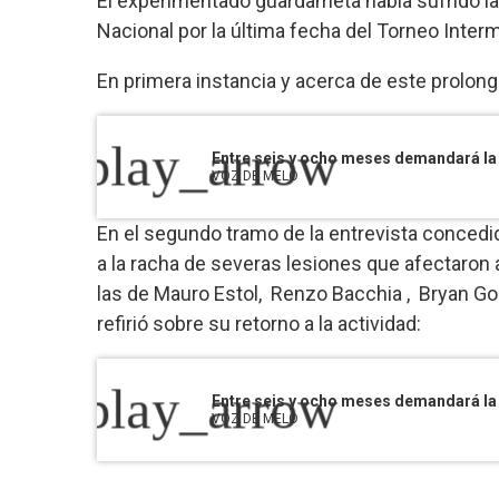
El experimentado guardameta había sufrido la g
Nacional por la última fecha del Torneo Inter
En primera instancia y acerca de este prolong
play_arrow
Entre seis y ocho meses demandará la
VOZ DE MELO
En el segundo tramo de la entrevista concedida
a la racha de severas lesiones que afectaron
las de Mauro Estol, Renzo Bacchia , Bryan Gonz
refirió sobre su retorno a la actividad:
play_arrow
Entre seis y ocho meses demandará la
VOZ DE MELO