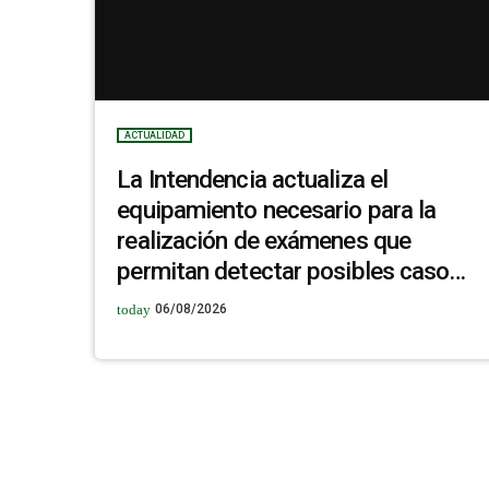
ACTUALIDAD
La Intendencia actualiza el
equipamiento necesario para la
realización de exámenes que
permitan detectar posibles casos
de quiste hidatídico hepático en la
today
06/08/2026
población de La Pedrera