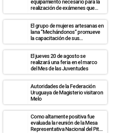
equipamiento necesario para la
realización de exámenes que
permitan detectar posibles
casos de quiste hidatídico
El grupo de mujeres artesanas en
hepático en la población de La
lana “Mechándonos” promueve
Pedrera
la capacitación de sus
integrantes
El jueves 20 de agosto se
realizará una feria en el marco
del Mes de las Juventudes
Autoridades de la Federación
Uruguaya de Magisterio visitaron
Melo
Como altamente positiva fue
evaluada la reunión de la Mesa
Representativa Nacional del Pit