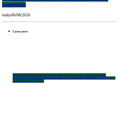
integrantes
today
06/08/2026
Latest posts
La Intendencia actualiza el equipamiento necesario para la realización de
exámenes que permitan detectar posibles casos de quiste hidatídico hepático en la
población de La Pedrera