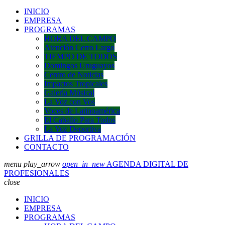
INICIO
EMPRESA
PROGRAMAS
HORA DEL CAMPO
Atención Cerro Largo
TIEMPO DE TODOS
Domingos Uruguayos
Centro de Noticias
Impactos Tropicales
Galería Músical
La Voz con Vos
Voces de Latinoamérica
El Caballo Para Todos
La Voz Deportiva
GRILLA DE PROGRAMACIÓN
CONTACTO
menu
play_arrow
open_in_new
AGENDA DIGITAL DE
PROFESIONALES
close
INICIO
EMPRESA
PROGRAMAS