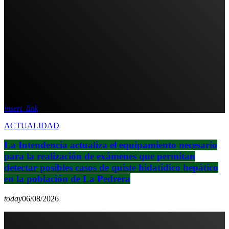
insert_link
ACTUALIDAD
La Intendencia actualiza el equipamiento necesario
para la realización de exámenes que permitan
detectar posibles casos de quiste hidatídico hepático
en la población de La Pedrera
today
06/08/2026