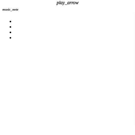
play_arrow
play_arrow
music_note