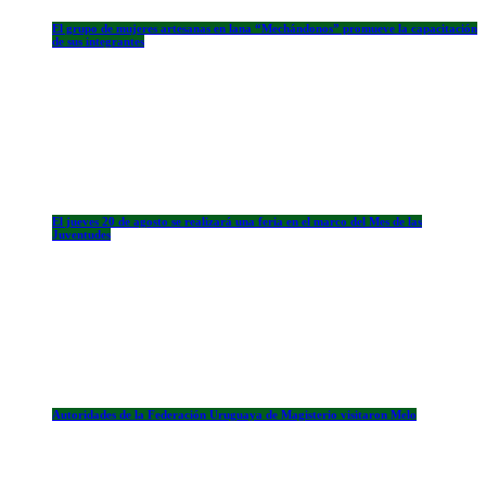
El grupo de mujeres artesanas en lana “Mechándonos” promueve la capacitación
de sus integrantes
El jueves 20 de agosto se realizará una feria en el marco del Mes de las
Juventudes
Autoridades de la Federación Uruguaya de Magisterio visitaron Melo