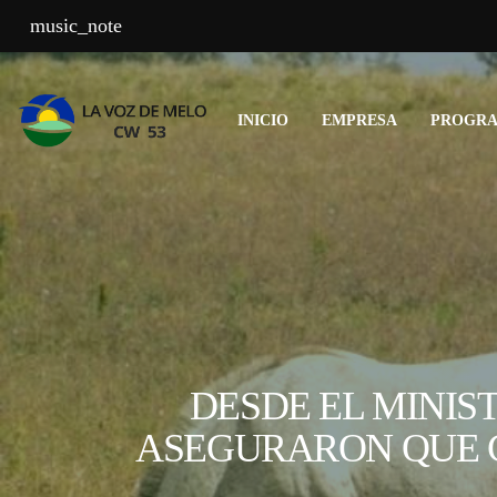
music_note
INICIO
EMPRESA
PROGR
DESDE EL MINIS
ASEGURARON QUE 