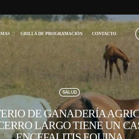
AMAS
GRILLA DE PROGRAMACIÓN
CONTACTO
SALUD
TERIO DE GANADERÍA AGRI
CERRO LARGO TIENE UN CA
ENCEFALITIS EQUINA