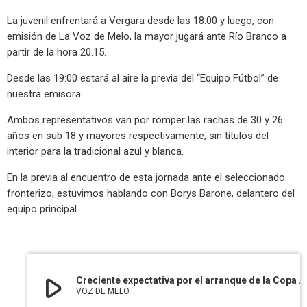
La juvenil enfrentará a Vergara desde las 18:00 y luego, con
emisión de La Voz de Melo, la mayor jugará ante Río Branco a
partir de la hora 20.15.
Desde las 19:00 estará al aire la previa del “Equipo Fútbol” de
nuestra emisora.
Ambos representativos van por romper las rachas de 30 y 26
años en sub 18 y mayores respectivamente, sin títulos del
interior para la tradicional azul y blanca.
En la previa al encuentro de esta jornada ante el seleccionado
fronterizo, estuvimos hablando con Borys Barone, delantero del
equipo principal.
play_arrow
Creciente expectativa por el arranque de la Copa Nacional y el debut de las dos categorías de Cerro Largo
VOZ DE MELO