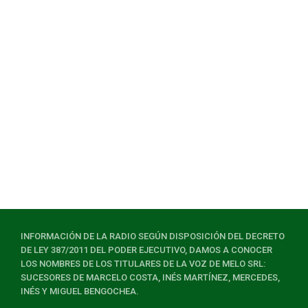
INFORMACIÓN DE LA RADIO SEGÚN DISPOSICIÓN DEL DECRETO
DE LEY 387/2011 DEL PODER EJECUTIVO, DAMOS A CONOCER
LOS NOMBRES DE LOS TITULARES DE LA VOZ DE MELO SRL:
SUCESORES DE MARCELO COSTA, INÉS MARTÍNEZ, MERCEDES,
INÉS Y MIGUEL BENGOCHEA.