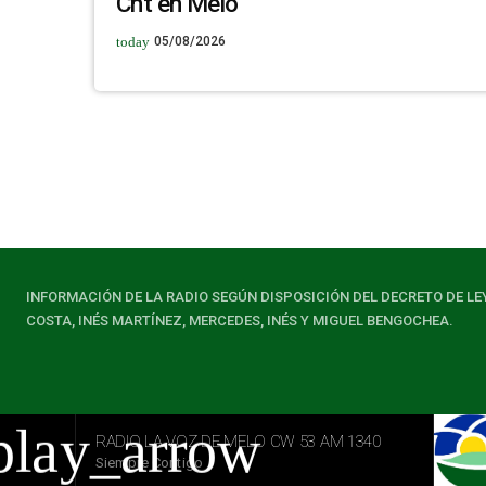
Cnt en Melo
today
05/08/2026
INFORMACIÓN DE LA RADIO SEGÚN DISPOSICIÓN DEL DECRETO DE LE
COSTA, INÉS MARTÍNEZ, MERCEDES, INÉS Y MIGUEL BENGOCHEA.
play_arrow
RADIO LA VOZ DE MELO CW 53 AM 1340
Siempre Contigo