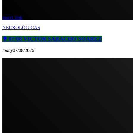
insert_link
NECROLÓGICAS
✟ 07/08 VICTOR SARACHO SOAREZ
today
07/08/2026