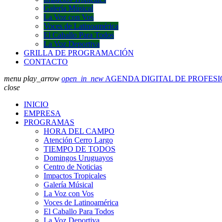
Galería Músical
La Voz con Vos
Voces de Latinoamérica
El Caballo Para Todos
La Voz Deportiva
GRILLA DE PROGRAMACIÓN
CONTACTO
menu
play_arrow
open_in_new
AGENDA DIGITAL DE PROFES
close
INICIO
EMPRESA
PROGRAMAS
HORA DEL CAMPO
Atención Cerro Largo
TIEMPO DE TODOS
Domingos Uruguayos
Centro de Noticias
Impactos Tropicales
Galería Músical
La Voz con Vos
Voces de Latinoamérica
El Caballo Para Todos
La Voz Deportiva