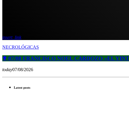
insert_link
NECROLÓGICAS
✟ 07/08 FRANCISCO NOEL CARDOZO «EL YIN
today
07/08/2026
Latest posts