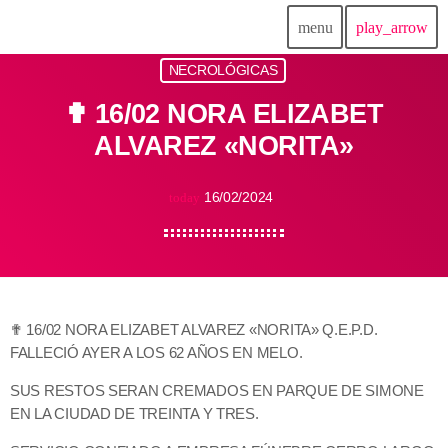
menu
play_arrow
NECROLÓGICAS
✟ 16/02 NORA ELIZABET
ALVAREZ «NORITA»
16/02/2024
today
✟ 16/02 NORA ELIZABET ALVAREZ «NORITA» Q.E.P.D.
FALLECIÓ AYER A LOS 62 AÑOS EN MELO.
SUS RESTOS SERAN CREMADOS EN PARQUE DE SIMONE
EN LA CIUDAD DE TREINTA Y TRES.