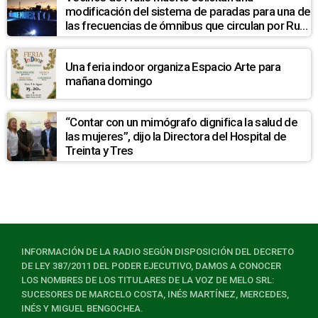
modificación del sistema de paradas para una de
las frecuencias de ómnibus que circulan por Ruta
7
Una feria indoor organiza Espacio Arte para
mañana domingo
“Contar con un mimógrafo dignifica la salud de
las mujeres”, dijo la Directora del Hospital de
Treinta y Tres
INFORMACIÓN DE LA RADIO SEGÚN DISPOSICIÓN DEL DECRETO
DE LEY 387/2011 DEL PODER EJECUTIVO, DAMOS A CONOCER
LOS NOMBRES DE LOS TITULARES DE LA VOZ DE MELO SRL:
SUCESORES DE MARCELO COSTA, INÉS MARTÍNEZ, MERCEDES,
INÉS Y MIGUEL BENGOCHEA.