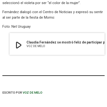
seleccionó el violeta por ser “el color de la mujer”.
Fernández dialogó con el Centro de Noticias y expresó su sentir
al ser parte de la fiesta de Momo:
Foto: Net Uruguay
play_arrow
Claudia Fernández se mostró feliz de participar por decimocuarta vez en el Carnav
VOZ DE MELO
ESCRITO POR
VOZ DE MELO