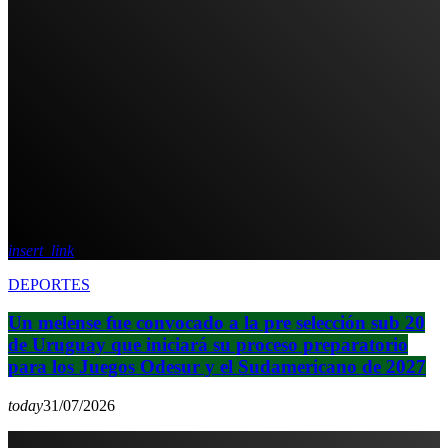
insert_link
DEPORTES
Un melense fue convocado a la pre selección sub 20
de Uruguay que iniciará su proceso preparatorio
para los Juegos Odesur y el Sudamericano de 2027
today
31/07/2026