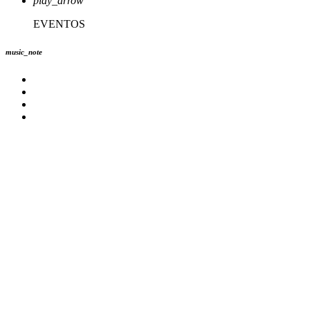
play_arrow
EVENTOS
music_note