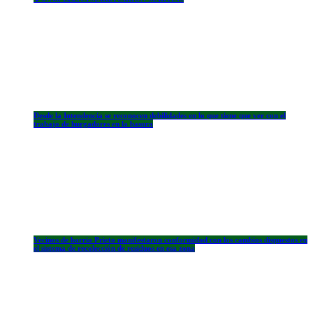
Desde la Intendencia se reconocen debilidades en lo que tiene que ver con el
trabajo de hurgadores en la basura
Vecinos de barrio Prieto manifestaron conformidad con los cambios dispuestos en
el sistema de recolección de residuos en esa zona