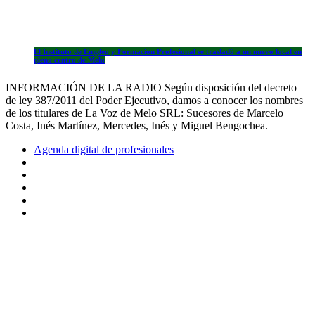
El Instituto de Empleo y Formación Profesional se trasladó a un nuevo local en
pleno centro de Melo
INFORMACIÓN DE LA RADIO Según disposición del decreto
de ley 387/2011 del Poder Ejecutivo, damos a conocer los nombres
de los titulares de La Voz de Melo SRL: Sucesores de Marcelo
Costa, Inés Martínez, Mercedes, Inés y Miguel Bengochea.
Agenda digital de profesionales