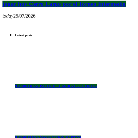
jugar hoy Cerro Largo por el Torneo Intermedio
today
25/07/2026
Latest posts
✟ 07/08 FRANCISCO NOEL CARDOZO «EL YINTO»
✟ 07/08 ELENA MARíA CIRION MARTINS