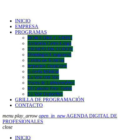
INICIO
EMPRESA
PROGRAMAS
HORA DEL CAMPO
Atención Cerro Largo
TIEMPO DE TODOS
Domingos Uruguayos
Centro de Noticias
Impactos Tropicales
Galería Músical
La Voz con Vos
Voces de Latinoamérica
El Caballo Para Todos
La Voz Deportiva
GRILLA DE PROGRAMACIÓN
CONTACTO
menu
play_arrow
open_in_new
AGENDA DIGITAL DE
PROFESIONALES
close
INICIO