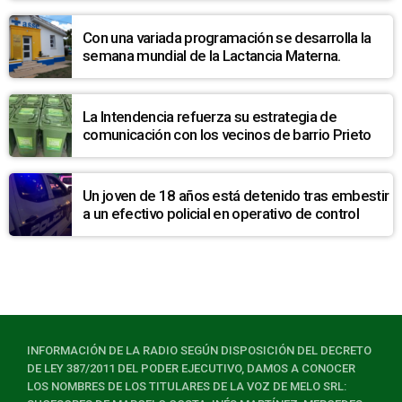
Con una variada programación se desarrolla la
semana mundial de la Lactancia Materna.
La Intendencia refuerza su estrategia de
comunicación con los vecinos de barrio Prieto
Un joven de 18 años está detenido tras embestir
a un efectivo policial en operativo de control
INFORMACIÓN DE LA RADIO SEGÚN DISPOSICIÓN DEL DECRETO
DE LEY 387/2011 DEL PODER EJECUTIVO, DAMOS A CONOCER
LOS NOMBRES DE LOS TITULARES DE LA VOZ DE MELO SRL: