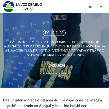
menu
play_arrow
POLICIALES
LA JUSTICIA IMPUTÓ A DOS HOMBRES POR DELITOS DE
ASOCIACIÓN PARA DELINQUIR Y CONTRABANDO, ASISTENCIA
A LA ACTIVIDAD DELICTIVA, VIOLENCIA PRIVADA Y TRÁFICO
INTERNO DE ARMAS Y MUNICIONES
12/03/2024
today
Tras un intenso trabajo del área de investigaciones de jefatura
de policía realizado en Aceguá y Melo, los individuos, uno