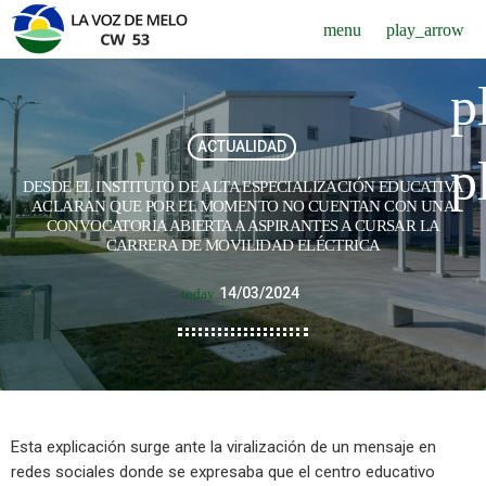
menu
play_arrow
p
ACTUALIDAD
p
DESDE EL INSTITUTO DE ALTA ESPECIALIZACIÓN EDUCATIVA
ACLARAN QUE POR EL MOMENTO NO CUENTAN CON UNA
CONVOCATORIA ABIERTA A ASPIRANTES A CURSAR LA
CARRERA DE MOVILIDAD ELÉCTRICA
14/03/2024
today
Esta explicación surge ante la viralización de un mensaje en
redes sociales donde se expresaba que el centro educativo