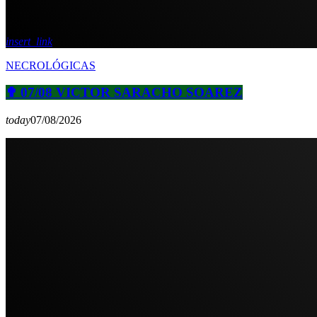
insert_link
NECROLÓGICAS
✟ 07/08 VICTOR SARACHO SOAREZ
today
07/08/2026