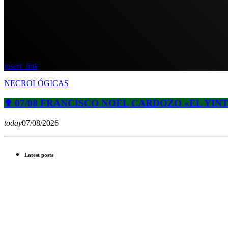
insert_link
NECROLÓGICAS
✟ 07/08 FRANCISCO NOEL CARDOZO «EL YIN
today
07/08/2026
Latest posts