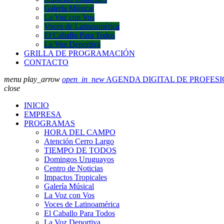
Galería Músical
La Voz con Vos
Voces de Latinoamérica
El Caballo Para Todos
La Voz Deportiva
GRILLA DE PROGRAMACIÓN
CONTACTO
menu
play_arrow
open_in_new
AGENDA DIGITAL DE PROFES
close
INICIO
EMPRESA
PROGRAMAS
HORA DEL CAMPO
Atención Cerro Largo
TIEMPO DE TODOS
Domingos Uruguayos
Centro de Noticias
Impactos Tropicales
Galería Músical
La Voz con Vos
Voces de Latinoamérica
El Caballo Para Todos
La Voz Deportiva