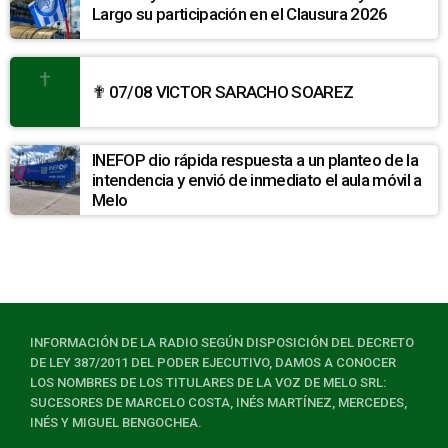
Largo su participación en el Clausura 2026
✟ 07/08 VICTOR SARACHO SOAREZ
INEFOP dio rápida respuesta a un planteo de la
intendencia y envió de inmediato el aula móvil a
Melo
INFORMACIÓN DE LA RADIO SEGÚN DISPOSICIÓN DEL DECRETO
DE LEY 387/2011 DEL PODER EJECUTIVO, DAMOS A CONOCER
LOS NOMBRES DE LOS TITULARES DE LA VOZ DE MELO SRL:
SUCESORES DE MARCELO COSTA, INÉS MARTÍNEZ, MERCEDES,
INÉS Y MIGUEL BENGOCHEA.