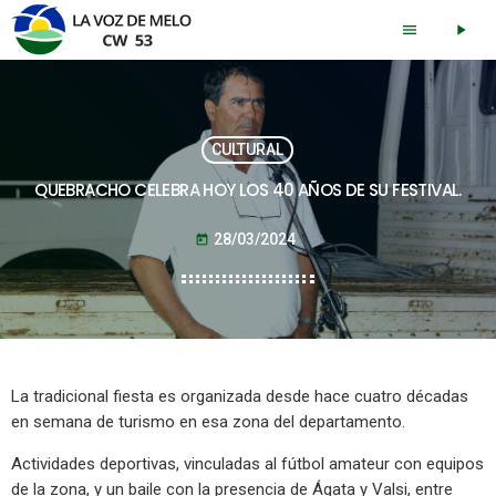
menu
play_arrow
CULTURAL
QUEBRACHO CELEBRA HOY LOS 40 AÑOS DE SU FESTIVAL.
28/03/2024
today
La tradicional fiesta es organizada desde hace cuatro décadas
en semana de turismo en esa zona del departamento.
Actividades deportivas, vinculadas al fútbol amateur con equipos
de la zona, y un baile con la presencia de Ágata y Valsi, entre