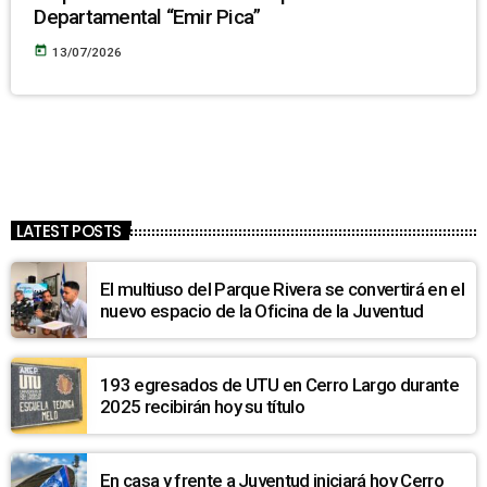
Departamental “Emir Pica”
today
13/07/2026
LATEST POSTS
El multiuso del Parque Rivera se convertirá en el
nuevo espacio de la Oficina de la Juventud
193 egresados de UTU en Cerro Largo durante
2025 recibirán hoy su título
En casa y frente a Juventud iniciará hoy Cerro