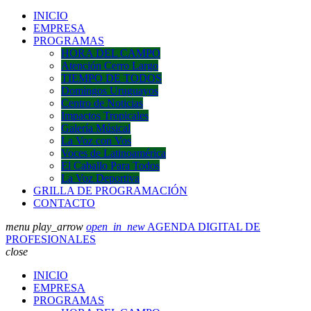
INICIO
EMPRESA
PROGRAMAS
HORA DEL CAMPO
Atención Cerro Largo
TIEMPO DE TODOS
Domingos Uruguayos
Centro de Noticias
Impactos Tropicales
Galería Músical
La Voz con Vos
Voces de Latinoamérica
El Caballo Para Todos
La Voz Deportiva
GRILLA DE PROGRAMACIÓN
CONTACTO
menu
play_arrow
open_in_new
AGENDA DIGITAL DE
PROFESIONALES
close
INICIO
EMPRESA
PROGRAMAS