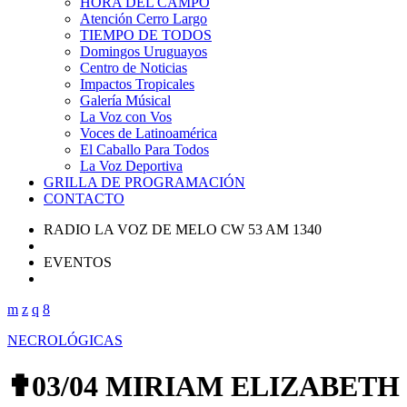
HORA DEL CAMPO
Atención Cerro Largo
TIEMPO DE TODOS
Domingos Uruguayos
Centro de Noticias
Impactos Tropicales
Galería Músical
La Voz con Vos
Voces de Latinoamérica
El Caballo Para Todos
La Voz Deportiva
GRILLA DE PROGRAMACIÓN
CONTACTO
RADIO LA VOZ DE MELO CW 53 AM 1340
EVENTOS
NECROLÓGICAS
✟03/04 MIRIAM ELIZABETH