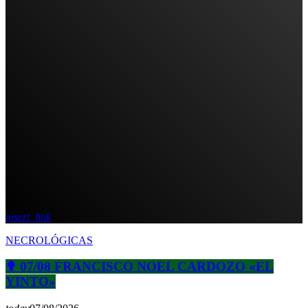
insert_link
NECROLÓGICAS
✟ 07/08 FRANCISCO NOEL CARDOZO «EL
YINTO»