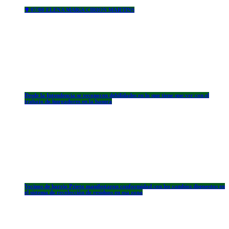
✟ 07/08 ELENA MARíA CIRION MARTINS
Desde la Intendencia se reconocen debilidades en lo que tiene que ver con el
trabajo de hurgadores en la basura
Vecinos de barrio Prieto manifestaron conformidad con los cambios dispuestos en
el sistema de recolección de residuos en esa zona