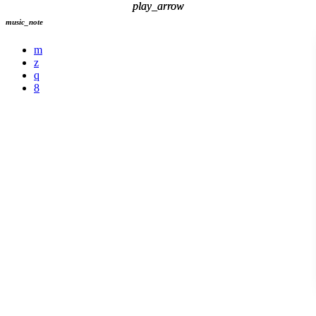
play_arrow
play_arrow
music_note