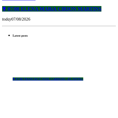
✟ 07/08 ELENA MARíA CIRION MARTINS
today
07/08/2026
Latest posts
✟ 07/08 FRANCISCO NOEL CARDOZO «EL YINTO»