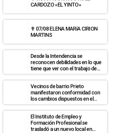
CARDOZO «EL YINTO»
✟ 07/08 ELENA MARíA CIRION
o de Ascenso 2024 este fin de semana
MARTINS
Desde la Intendencia se
reconocen debilidades en lo que
tiene que ver con el trabajo de
hurgadores en la basura
Vecinos de barrio Prieto
manifestaron conformidad con
los cambios dispuestos en el
sistema de recolección de
residuos en esa zona
El Instituto de Empleo y
Formación Profesional se
trasladó a un nuevo local en