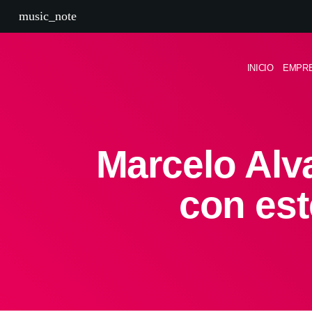
music_note
INICIO
EMPR
Marcelo Alva
con est