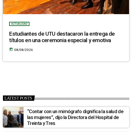
ACTUALIDAD
Estudiantes de UTU destacaron la entrega de
títulos en una ceremonia especial y emotiva
today
08/08/2026
LATEST POSTS
“Contar con un mimógrafo dignifica la salud de
las mujeres”, dijo la Directora del Hospital de
Treinta y Tres