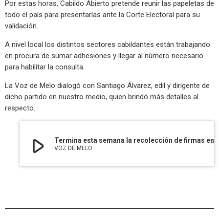
Por estas horas, Cabildo Abierto pretende reunir las papeletas de
todo el país para presentarlas ante la Corte Electoral para su
validación.
A nivel local los distintos sectores cabildantes están trabajando
en procura de sumar adhesiones y llegar al número necesario
para habilitar la consulta.
La Voz de Melo dialogó con Santiago Álvarez, edil y dirigente de
dicho partido en nuestro medio, quien brindó más detalles al
respecto.
play_arrow
Termina esta semana la recolección de firmas en apoyo a la campaña por una deud
VOZ DE MELO