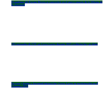
El multiuso del Parque Rivera se convertirá en el nuevo espacio de la Oficina de
la Juventud
193 egresados de UTU en Cerro Largo durante 2025 recibirán hoy su título
En casa y frente a Juventud iniciará hoy Cerro Largo su participación en el
Clausura 2026