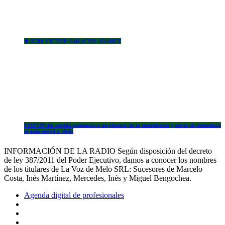
✟ 07/08 VICTOR SARACHO SOAREZ
INEFOP dio rápida respuesta a un planteo de la intendencia y envió de inmediato
el aula móvil a Melo
INFORMACIÓN DE LA RADIO Según disposición del decreto
de ley 387/2011 del Poder Ejecutivo, damos a conocer los nombres
de los titulares de La Voz de Melo SRL: Sucesores de Marcelo
Costa, Inés Martínez, Mercedes, Inés y Miguel Bengochea.
Agenda digital de profesionales