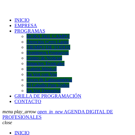
INICIO
EMPRESA
PROGRAMAS
HORA DEL CAMPO
Atención Cerro Largo
TIEMPO DE TODOS
Domingos Uruguayos
Centro de Noticias
Impactos Tropicales
Galería Músical
La Voz con Vos
Voces de Latinoamérica
El Caballo Para Todos
La Voz Deportiva
GRILLA DE PROGRAMACIÓN
CONTACTO
menu
play_arrow
open_in_new
AGENDA DIGITAL DE
PROFESIONALES
close
INICIO