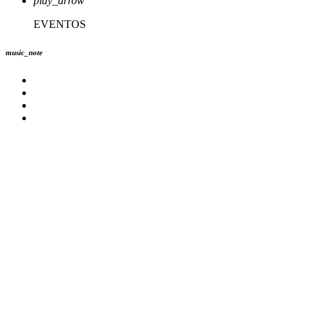
play_arrow
EVENTOS
music_note