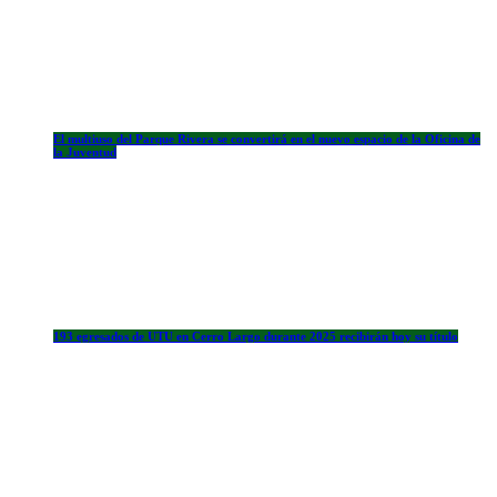
El multiuso del Parque Rivera se convertirá en el nuevo espacio de la Oficina de
la Juventud
193 egresados de UTU en Cerro Largo durante 2025 recibirán hoy su título