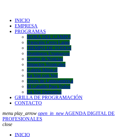
INICIO
EMPRESA
PROGRAMAS
HORA DEL CAMPO
Atención Cerro Largo
TIEMPO DE TODOS
Domingos Uruguayos
Centro de Noticias
Impactos Tropicales
Galería Músical
La Voz con Vos
Voces de Latinoamérica
El Caballo Para Todos
La Voz Deportiva
GRILLA DE PROGRAMACIÓN
CONTACTO
menu
play_arrow
open_in_new
AGENDA DIGITAL DE
PROFESIONALES
close
INICIO