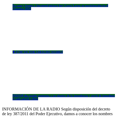
En casa y frente a Juventud iniciará hoy Cerro Largo su participación en el
Clausura 2026
✟ 07/08 VICTOR SARACHO SOAREZ
INEFOP dio rápida respuesta a un planteo de la intendencia y envió de inmediato
el aula móvil a Melo
INFORMACIÓN DE LA RADIO Según disposición del decreto
de ley 387/2011 del Poder Ejecutivo, damos a conocer los nombres