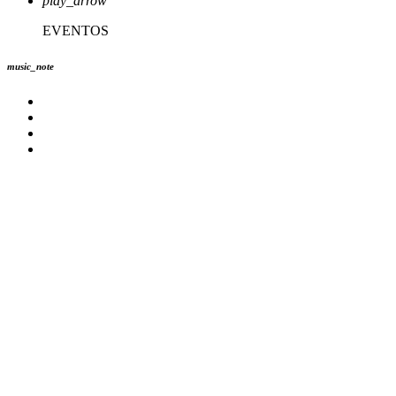
play_arrow
EVENTOS
music_note