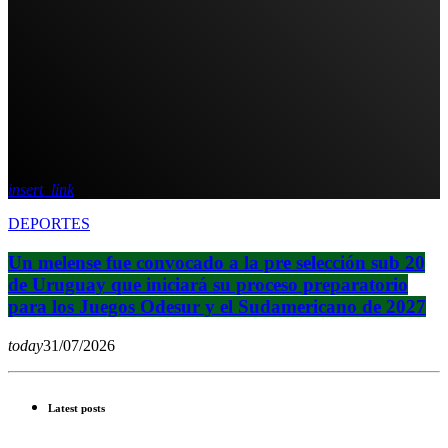
insert_link
DEPORTES
Un melense fue convocado a la pre selección sub 20
de Uruguay que iniciará su proceso preparatorio
para los Juegos Odesur y el Sudamericano de 2027
today
31/07/2026
Latest posts