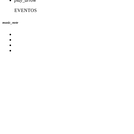
play_arrow
EVENTOS
music_note