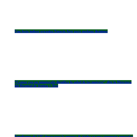
Una feria indoor organiza Espacio Arte para mañana domingo
“Contar con un mimógrafo dignifica la salud de las mujeres”, dijo la Directora
del Hospital de Treinta y Tres
Estudiantes de UTU destacaron la entrega de títulos en una ceremonia especial y