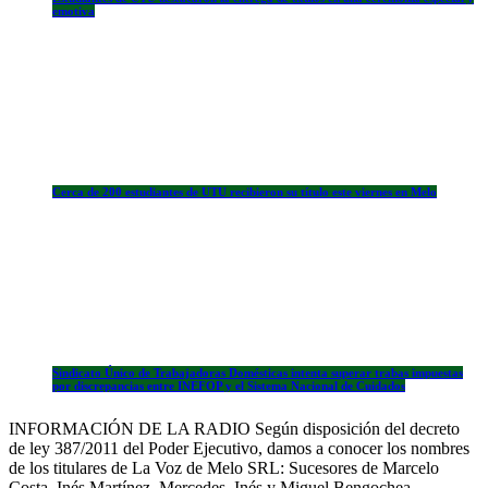
emotiva
Cerca de 200 estudiantes de UTU recibieron su título este viernes en Melo
Sindicato Único de Trabajadoras Domésticas intenta superar trabas impuestas
por discrepancias entre INEFOP y el Sistema Nacional de Cuidados
INFORMACIÓN DE LA RADIO Según disposición del decreto
de ley 387/2011 del Poder Ejecutivo, damos a conocer los nombres
de los titulares de La Voz de Melo SRL: Sucesores de Marcelo
Costa, Inés Martínez, Mercedes, Inés y Miguel Bengochea.