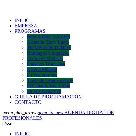
INICIO
EMPRESA
PROGRAMAS
HORA DEL CAMPO
Atención Cerro Largo
TIEMPO DE TODOS
Domingos Uruguayos
Centro de Noticias
Impactos Tropicales
Galería Músical
La Voz con Vos
Voces de Latinoamérica
El Caballo Para Todos
La Voz Deportiva
GRILLA DE PROGRAMACIÓN
CONTACTO
menu
play_arrow
open_in_new
AGENDA DIGITAL DE
PROFESIONALES
close
INICIO