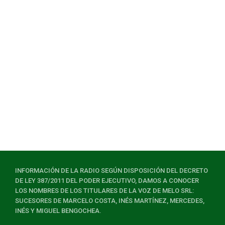
INFORMACIÓN DE LA RADIO SEGÚN DISPOSICIÓN DEL DECRETO
DE LEY 387/2011 DEL PODER EJECUTIVO, DAMOS A CONOCER
LOS NOMBRES DE LOS TITULARES DE LA VOZ DE MELO SRL:
SUCESORES DE MARCELO COSTA, INÉS MARTÍNEZ, MERCEDES,
INÉS Y MIGUEL BENGOCHEA.