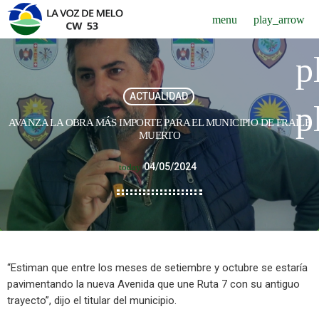
menu
play_arrow
p
ACTUALIDAD
p
AVANZA LA OBRA MÁS IMPORTE PARA EL MUNICIPIO DE FRAILE
MUERTO
04/05/2024
today
“Estiman que entre los meses de setiembre y octubre se estaría
pavimentando la nueva Avenida que une Ruta 7 con su antiguo
trayecto”, dijo el titular del municipio.