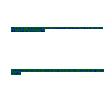
“Contar con un mimógrafo dignifica la salud de las mujeres”, dijo la Directora
del Hospital de Treinta y Tres
Estudiantes de UTU destacaron la entrega de títulos en una ceremonia especial y
emotiva