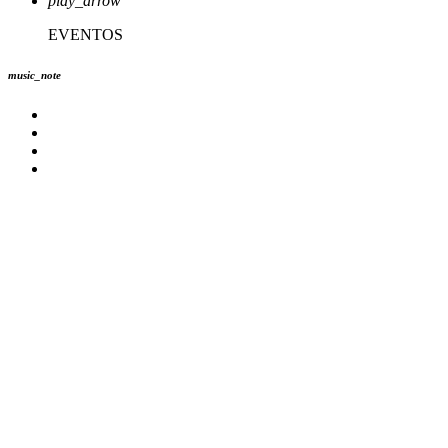
play_arrow
EVENTOS
music_note