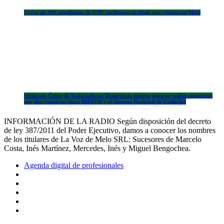
Cerca de 200 estudiantes de UTU recibieron su título este viernes en Melo
Sindicato Único de Trabajadoras Domésticas intenta superar trabas impuestas
por discrepancias entre INEFOP y el Sistema Nacional de Cuidados
INFORMACIÓN DE LA RADIO Según disposición del decreto
de ley 387/2011 del Poder Ejecutivo, damos a conocer los nombres
de los titulares de La Voz de Melo SRL: Sucesores de Marcelo
Costa, Inés Martínez, Mercedes, Inés y Miguel Bengochea.
Agenda digital de profesionales