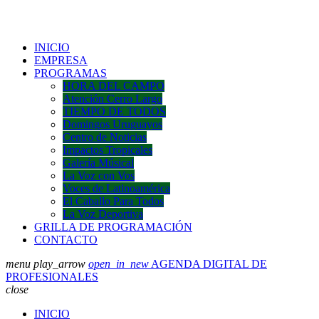
INICIO
EMPRESA
PROGRAMAS
HORA DEL CAMPO
Atención Cerro Largo
TIEMPO DE TODOS
Domingos Uruguayos
Centro de Noticias
Impactos Tropicales
Galería Músical
La Voz con Vos
Voces de Latinoamérica
El Caballo Para Todos
La Voz Deportiva
GRILLA DE PROGRAMACIÓN
CONTACTO
menu
play_arrow
open_in_new
AGENDA DIGITAL DE
PROFESIONALES
close
INICIO