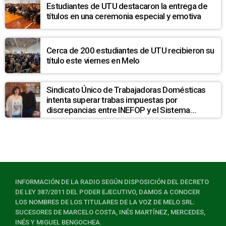
Estudiantes de UTU destacaron la entrega de
títulos en una ceremonia especial y emotiva
Cerca de 200 estudiantes de UTU recibieron su
título este viernes en Melo
Sindicato Único de Trabajadoras Domésticas
intenta superar trabas impuestas por
discrepancias entre INEFOP y el Sistema
Nacional de Cuidados
INFORMACIÓN DE LA RADIO SEGÚN DISPOSICIÓN DEL DECRETO
DE LEY 387/2011 DEL PODER EJECUTIVO, DAMOS A CONOCER
LOS NOMBRES DE LOS TITULARES DE LA VOZ DE MELO SRL:
SUCESORES DE MARCELO COSTA, INÉS MARTÍNEZ, MERCEDES,
INÉS Y MIGUEL BENGOCHEA.