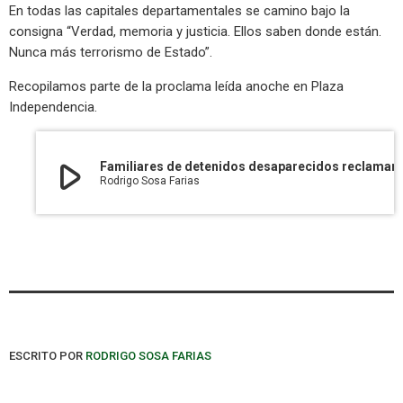
En todas las capitales departamentales se camino bajo la
consigna “Verdad, memoria y justicia. Ellos saben donde están.
Nunca más terrorismo de Estado”.
Recopilamos parte de la proclama leída anoche en Plaza
Independencia.
play_arrow
Familiares de detenidos desaparecidos reclamaron el compromis
Rodrigo Sosa Farias
ESCRITO POR
RODRIGO SOSA FARIAS