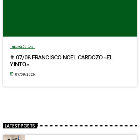
NECROLÓGICAS
✟ 07/08 FRANCISCO NOEL CARDOZO «EL
YINTO»
today
07/08/2026
LATEST POSTS