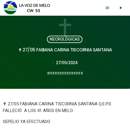
menu
play_arrow
NECROLÓGICAS
✟ 27/05 FABIANA CARINA TISCORNIA SANTANA
27/05/2024
today
✟ 27/05 FABIANA CARINA TISCORNIA SANTANA Q.E.P.D.
FALLECIÓ A LOS 41 AÑOS EN MELO.
SEPELIO YA EFECTUADO.