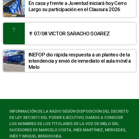
En casa y frente a Juventud iniciará hoy Cerro
Largo su participación en el Clausura 2026
✟ 07/08 VICTOR SARACHO SOAREZ
INEFOP dio rápida respuesta a un planteo de la
intendencia y envió de inmediato el aula móvil a
Melo
INFORMACIÓN DE LA RADIO SEGÚN DISPOSICIÓN DEL DECRETO
DE LEY 387/2011 DEL PODER EJECUTIVO, DAMOS A CONOCER
LOS NOMBRES DE LOS TITULARES DE LA VOZ DE MELO SRL:
SUCESORES DE MARCELO COSTA, INÉS MARTÍNEZ, MERCEDES,
INÉS Y MIGUEL BENGOCHEA.