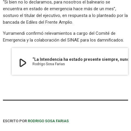
“Si bien no lo declaramos, para nosotros el balneario se
encuentra en estado de emergencia hace más de un mes”,
sostuvo el titular del ejecutivo, en respuesta a lo planteado por la
bancada de Ediles del Frente Amplio.
Yurramendi confirmó relevamientos a cargo del Comité de
Emergencia y la colaboración del SINAE para los damnificados.
play_arrow
“La Intendencia ha estado presente siempre, nunca nos hemos ido de l
Rodrigo Sosa Farias
ESCRITO POR
RODRIGO SOSA FARIAS