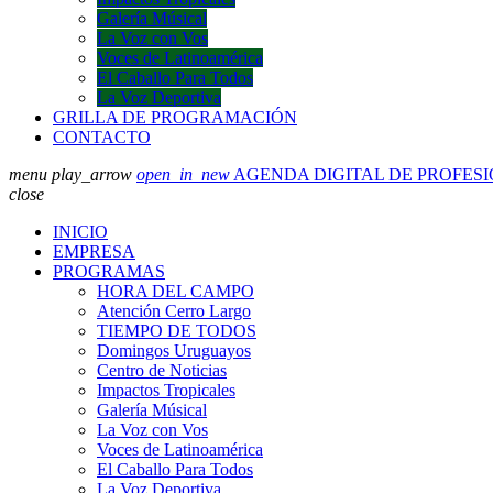
Galería Músical
La Voz con Vos
Voces de Latinoamérica
El Caballo Para Todos
La Voz Deportiva
GRILLA DE PROGRAMACIÓN
CONTACTO
menu
play_arrow
open_in_new
AGENDA DIGITAL DE PROFES
close
INICIO
EMPRESA
PROGRAMAS
HORA DEL CAMPO
Atención Cerro Largo
TIEMPO DE TODOS
Domingos Uruguayos
Centro de Noticias
Impactos Tropicales
Galería Músical
La Voz con Vos
Voces de Latinoamérica
El Caballo Para Todos
La Voz Deportiva