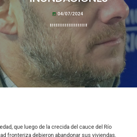
04/07/2024
today
dad, que luego de la crecida del cauce del Río
ad fronteriza debieron abandonar sus viviendas.