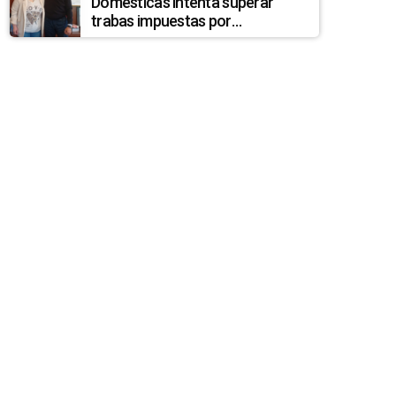
Domésticas intenta superar
trabas impuestas por
discrepancias entre INEFOP y el
Sistema Nacional de Cuidados