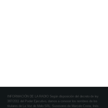
INFORMACIÓN DE LA RADIO Según disposición del decreto de ley
387/2011 del Poder Ejecutivo, damos a conocer los nombres de los
titulares de La Voz de Melo SRL: Sucesores de Marcelo Costa, Inés