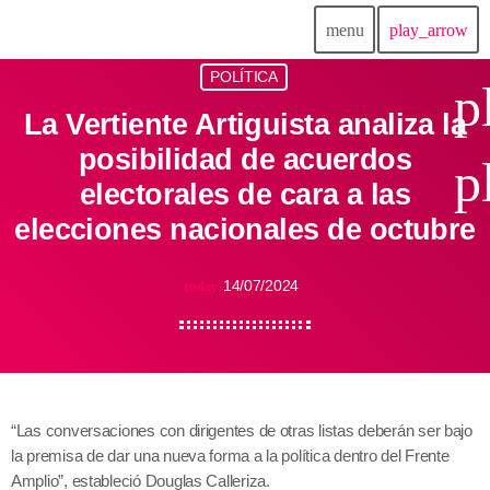
menu
play_arrow
POLÍTICA
p
La Vertiente Artiguista analiza la
posibilidad de acuerdos
p
electorales de cara a las
elecciones nacionales de octubre
14/07/2024
today
“Las conversaciones con dirigentes de otras listas deberán ser bajo
la premisa de dar una nueva forma a la política dentro del Frente
Amplio”, estableció Douglas Calleriza.