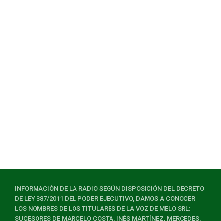
INFORMACIÓN DE LA RADIO SEGÚN DISPOSICIÓN DEL DECRETO
DE LEY 387/2011 DEL PODER EJECUTIVO, DAMOS A CONOCER
LOS NOMBRES DE LOS TITULARES DE LA VOZ DE MELO SRL:
SUCESORES DE MARCELO COSTA, INÉS MARTÍNEZ, MERCEDES,