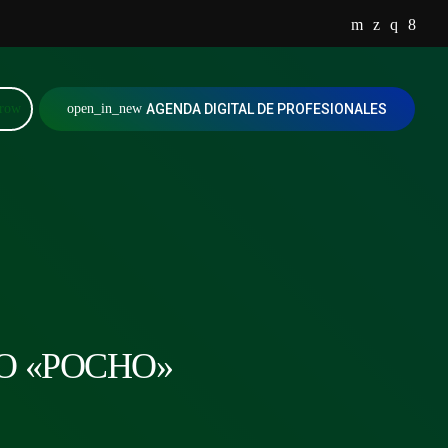
rrow
open_in_new
AGENDA DIGITAL DE PROFESIONALES
O «POCHO»