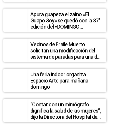
Apura guapeza el zaino «El
Guapo Soy» se quedó con la 37°
edición del «DOMINGO
NAVARRO»
Vecinos de Fraile Muerto
solicitan una modificación del
sistema de paradas para una de
las frecuencias de ómnibus que
circulan por Ruta 7
Una feria indoor organiza
Espacio Arte para mañana
domingo
“Contar con un mimógrafo
dignifica la salud de las mujeres”,
dijo la Directora del Hospital de
Treinta y Tres