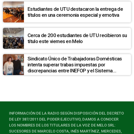
Estudiantes de UTU destacaron la entrega de
títulos en una ceremonia especial y emotiva
Cerca de 200 estudiantes de UTU recibieron su
título este viernes en Melo
Sindicato Único de Trabajadoras Domésticas
intenta superar trabas impuestas por
discrepancias entre INEFOP y el Sistema
Nacional de Cuidados
INFORMACIÓN DE LA RADIO SEGÚN DISPOSICIÓN DEL DECRETO
DE LEY 387/2011 DEL PODER EJECUTIVO, DAMOS A CONOCER
LOS NOMBRES DE LOS TITULARES DE LA VOZ DE MELO SRL:
SUCESORES DE MARCELO COSTA, INÉS MARTÍNEZ, MERCEDES,