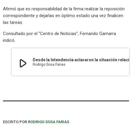
Afirmó que es responsabilidad de la firma realizar la reposición
correspondiente y dejarlas en óptimo estado una vez finalicen
las tareas.
Consultado por el “Centro de Noticias”, Fernando Gamarra
indicó.
play_arrow
Desde la Intendencia aclararon la situación relacionada a la rotura de veredas en inmediaciones a la Termina
Rodrigo Sosa Farias
ESCRITO POR
RODRIGO SOSA FARIAS