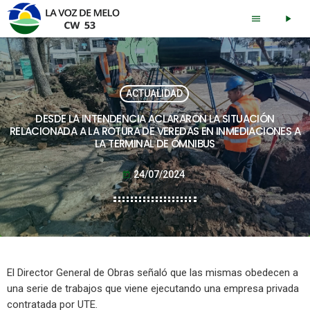
menu
play_arrow
ACTUALIDAD
DESDE LA INTENDENCIA ACLARARON LA SITUACIÓN
RELACIONADA A LA ROTURA DE VEREDAS EN INMEDIACIONES A
LA TERMINAL DE ÓMNIBUS
24/07/2024
today
El Director General de Obras señaló que las mismas obedecen a
una serie de trabajos que viene ejecutando una empresa privada
contratada por UTE.