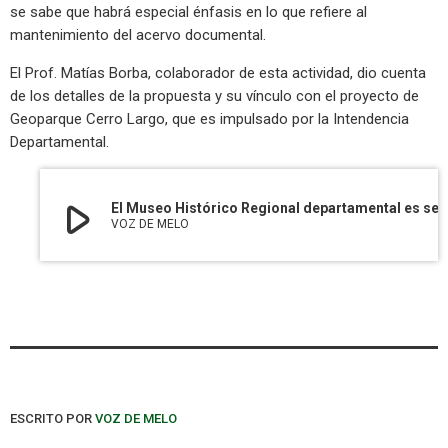
se sabe que habrá especial énfasis en lo que refiere al
mantenimiento del acervo documental.
El Prof. Matías Borba, colaborador de esta actividad, dio cuenta
de los detalles de la propuesta y su vínculo con el proyecto de
Geoparque Cerro Largo, que es impulsado por la Intendencia
Departamental.
play_arrow
El Museo Histórico Regional departamental es sede hoy y mañana de un encuen
VOZ DE MELO
ESCRITO POR
VOZ DE MELO