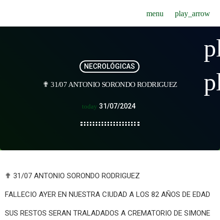
menu
play_arrow
p
NECROLÓGICAS
p
✟ 31/07 ANTONIO SORONDO RODRIGUEZ
31/07/2024
today
✟ 31/07 ANTONIO SORONDO RODRIGUEZ
FALLECIO AYER EN NUESTRA CIUDAD A LOS 82 AÑOS DE EDAD
SUS RESTOS SERAN TRALADADOS A CREMATORIO DE SIMONE