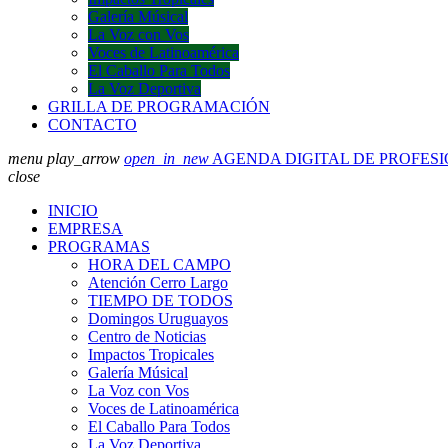
Galería Músical
La Voz con Vos
Voces de Latinoamérica
El Caballo Para Todos
La Voz Deportiva
GRILLA DE PROGRAMACIÓN
CONTACTO
menu
play_arrow
open_in_new
AGENDA DIGITAL DE PROFES
close
INICIO
EMPRESA
PROGRAMAS
HORA DEL CAMPO
Atención Cerro Largo
TIEMPO DE TODOS
Domingos Uruguayos
Centro de Noticias
Impactos Tropicales
Galería Músical
La Voz con Vos
Voces de Latinoamérica
El Caballo Para Todos
La Voz Deportiva