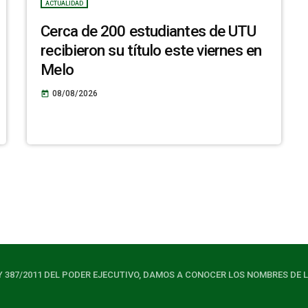
ACTUALIDAD
Cerca de 200 estudiantes de UTU
recibieron su título este viernes en
Melo
08/08/2026
today
Y 387/2011 DEL PODER EJECUTIVO, DAMOS A CONOCER LOS NOMBRES DE 