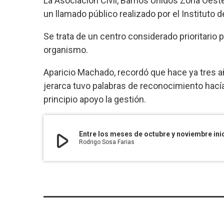
La Asociación Civil, Barrios Unidos Zona Oest
un llamado público realizado por el Instituto d
Se trata de un centro considerado prioritario 
organismo.
Aparicio Machado, recordó que hace ya tres añ
jerarca tuvo palabras de reconocimiento hací
principio apoyo la gestión.
play_arrow
Entre los meses de octubre y noviembre inic
Rodrigo Sosa Farias