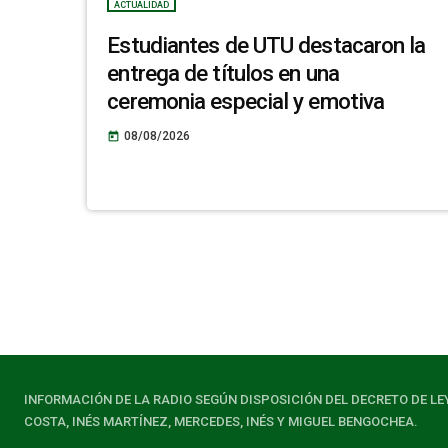
ACTUALIDAD
Estudiantes de UTU destacaron la
entrega de títulos en una
ceremonia especial y emotiva
08/08/2026
today
INFORMACIÓN DE LA RADIO SEGÚN DISPOSICIÓN DEL DECRETO DE LE
COSTA, INÉS MARTÍNEZ, MERCEDES, INÉS Y MIGUEL BENGOCHEA.